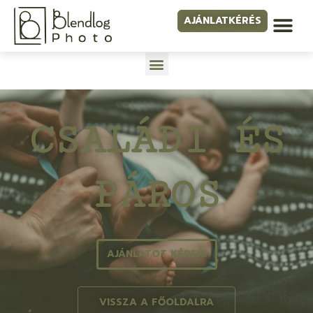
AJÁNLATKÉRÉS
CSALÁDI ÉS
PÁROS
AJÁNLATOT KÉREK!
VISSZA A FŐOLDALRA