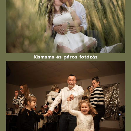
Kismama és páros fotózás