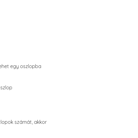
ehet egy oszlopba
szlop
szlopok számát, akkor