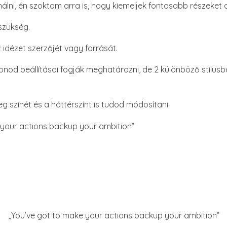
álni, én szoktam arra is, hogy kiemeljek fontosabb részeket 
szükség.
idézet szerzőjét vagy forrását.
onod beállításai fogják meghatározni, de 2 különböző stílusb
eg színét és a háttérszínt is tudod módosítani.
 your actions backup your ambition”
„You’ve got to make your actions backup your ambition”