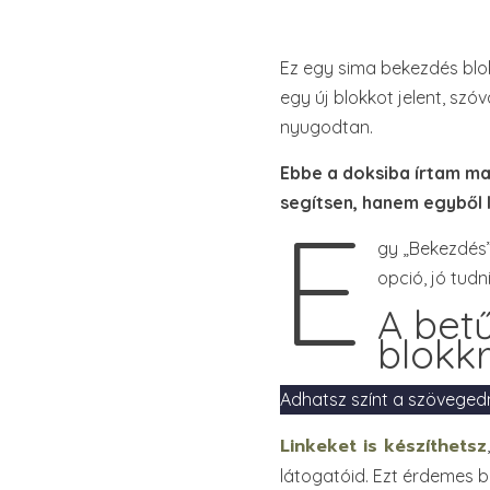
Ez egy sima bekezdés blok
egy új blokkot jelent, szó
nyugodtan.
Ebbe a doksiba írtam ma
segítsen, hanem egyből l
E
gy „Bekezdés” 
opció, jó tudni
A betű
blokkr
Adhatsz színt a szöveged
Linkeket is készíthetsz
látogatóid. Ezt érdemes b