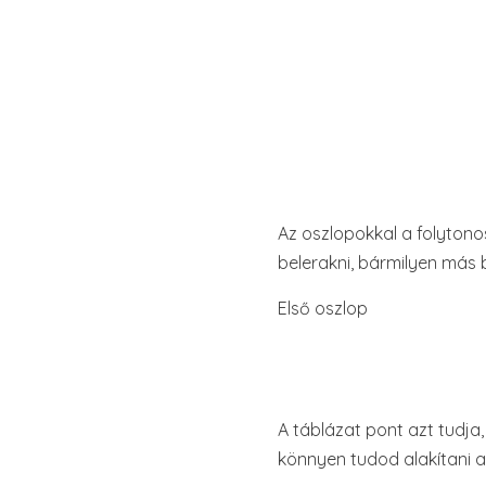
Az oszlopokkal a folyton
belerakni, bármilyen más b
Első oszlop
A táblázat pont azt tudja
könnyen tudod alakítani a 