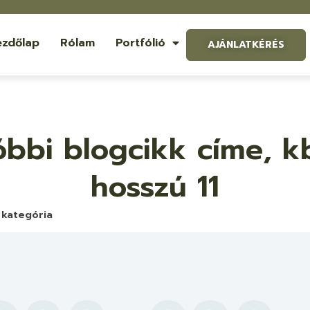
ezdőlap
Rólam
Portfólió
AJÁNLATKÉRÉS
bbi blogcikk címe, kb
hosszú 11
kategória