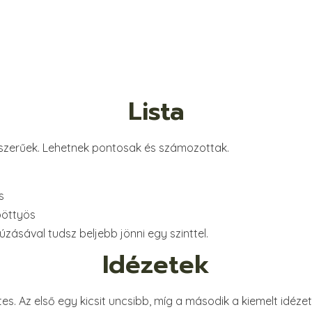
Lista
yszerűek. Lehetnek pontosak és számozottak.
s
pöttyös
úzásával tudsz beljebb jönni egy szinttel.
Idézetek
tes. Az első egy kicsit uncsibb, míg a második a kiemelt idéz