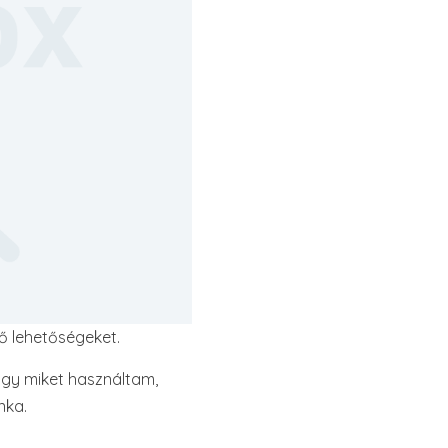
ő lehetőségeket.
gy miket használtam,
nka.