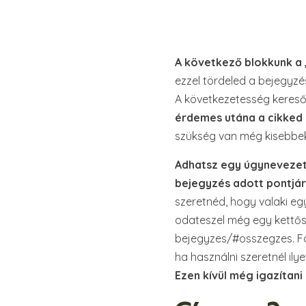
A következő blokkunk a 
ezzel tördeled a bejegyzé
A következetesség kereső
érdemes utána a cikked
szükség van még kisebbek
Adhatsz egy úgynevezet
bejegyzés adott pontjá
szeretnéd, hogy valaki egy
odateszel még egy kettős 
bejegyzes/#osszegzes. Fo
ha használni szeretnél ilye
Ezen kívül még igazítani