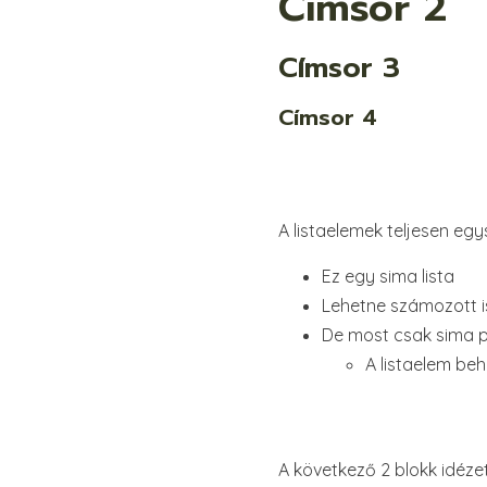
Címsor 2
Címsor 3
Címsor 4
A listaelemek teljesen eg
Ez egy sima lista
Lehetne számozott i
De most csak sima 
A listaelem beh
A következő 2 blokk idéze