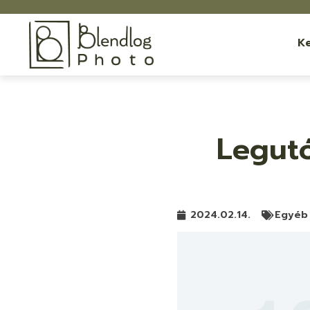
K
Legutó
2024.02.14.
Egyéb 