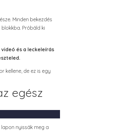
része. Minden bekezdés
 blokkba. Próbáld ki
videó és a leckeleírás
eszteled.
r kellene, de ez is egy
 az egész
j lapon nyissák meg a