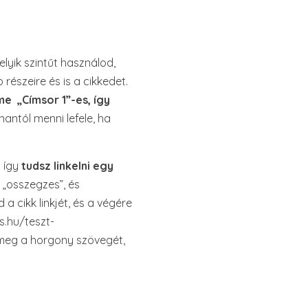
lyik szintűt használod,
észeire és is a cikkedet.
e „Címsor 1”-es, így
antól menni lefele, ha
t így
tudsz linkelni egy
„osszegzes”, és
a cikk linkjét, és a végére
s.hu/teszt-
 meg a horgony szövegét,