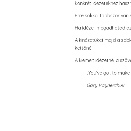
konkrét idézetekhez haszn
Erre sokkal többször van 
Ha idézel, megadhatod az 
A kinézetüket majd a sabl
kettőnél.
A kiemelt idézetnél a szöv
„You’ve got to make
Gary Vaynerchuk