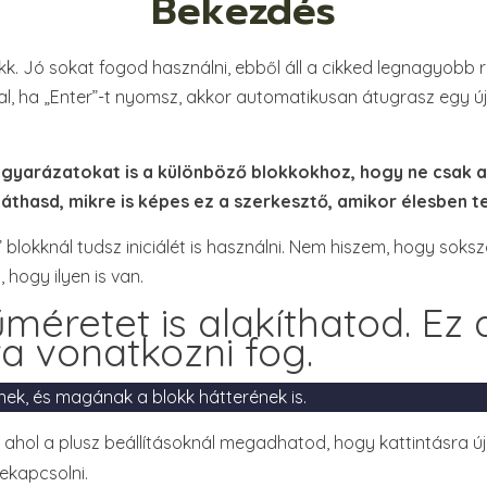
Bekezdés
k. Jó sokat fogod használni, ebből áll a cikked legnagyobb 
val, ha „Enter”-t nyomsz, akkor automatikusan átugrasz egy új
gyarázatokat is a különböző blokkokhoz, hogy ne csak a 
áthasd, mikre is képes ez a szerkesztő, amikor élesben t
blokknál tudsz iniciálét is használni. Nem hiszem, hogy sokszo
, hogy ilyen is van.
méretet is alakíthatod. Ez
a vonatkozni fog.
nek, és magának a blokk hátterének is.
, ahol a plusz beállításoknál megadhatod, hogy kattintásra ú
ekapcsolni.