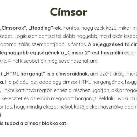
Címsor
„Címsorok”, „Heading”-ek.
Fontos, hogy ezek közül mikor me
sedet. Logikusan bontsd fel előbb nagyobb, majd akár kisebb r
optimalizálás szempontjából is fontos.
A bejegyzésed fő cím
 legnagyobb egységének a „Címsor 2”-est használni
és onn
re. 4-nél kisebbet én még sose használtam.
t „HTML horgonyt” is a címsoraidnak
, ami azért király, mer
ra
. Ha például azt adod egy címsor HTML horgonyának, hogy 
 linkre kattintva rögtön ehhez a részhez ugorjon, akkor fogod 
keresztet és az előbb megadott horgonyt. Példálul: wpkurzu
ntos, hogy mindig ékezet nélkül, kötőjeleket használva add
t.
 is tudod a címsor blokkokat.