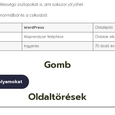
lességű oszlopokat is, ami sokszor jól jöhet.
a normálból és a csíkosból.
WordPress
Oldalépítő
Alaprendszer felépítése
Oldalak elk
Ingyenes
70 dodó év
Gomb
olyamokat
Oldaltörések